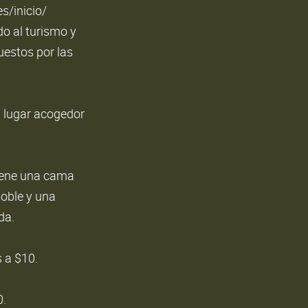
es/inicio/
do al turismo y
uestos por las
n lugar acogedor
tiene una cama
doble y una
da.
 a $10.
0.