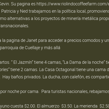
y Kevin. Su pagina es https://www.riolindocoffeefarm.com/
Patricia y Ned trabajamos en la política local, promovien
omo alternativas a los proyectos de minería metálica prop
ransnacionales.
e a la pagina de Janet para acceder a precios comodos y u
parroquia de Cuellaje y más allá
rtos. “ El Jazmín” tiene 4 camas, “La Dama de la noche” 
libríes” tiene 2 camas. La Casa Octagonal tiene una cama 
. Hay baños privados. La ducha, con calefón, es comparti
2 por noche por cama. Para turistas nacionales, rebajamos
yuno cuesta $2.00. El almuerzo $3.50. La merienda $2.5